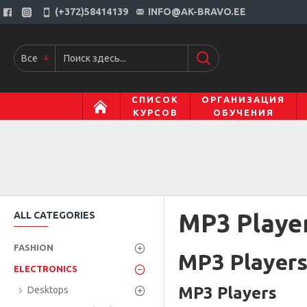
(+372)58414139
INFO@AK-BRAVO.EE
Все
СПИСОК
ОРГАНИЗАЦИЯ
КУРСОВ
ОБУЧЕНИЯ
MP3 Playe
ALL CATEGORIES
FASHION
MP3 Player
ELECTRONICS
MP3 Players
Desktops