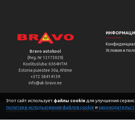
ИНФОРМАЦИ
Конфиденциа
Условия и по
Bravo autokool
(Reg. Nr 12173029)
Koolitusluba: 6364HTM
Estonia puiestee 30a, Ahtme
+372 58414139
info@ak-bravo.ee
Этот сайт использует
файлы cookie
для улучшения сервиса
политике использования файлов cookie
и
законодательст
Copyright © 2011 -
2026, Autokool BRAVO, Все права защищены | Соз