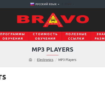
€
Euro
РУССКИЙ ЯЗЫК
ПРОГРАММЫ
СТОИМОСТЬ
ПОЛЕЗНЫЕ
ЗНА
ОБУЧЕНИЯ
ОБУЧЕНИЯ
ССЫЛКИ
РАЗМ
MP3 PLAYERS
Electronics
MP3 Players
rs
s