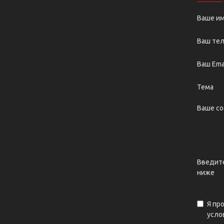
Ваше и
Ваш те
Ваш Ema
Тема
Ваше с
Введите
ниже
Я пр
усло