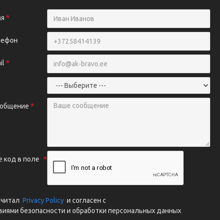
мя
лефон
il
ообщение
 код в поле
очитал
Privacy Policy
и согласен с
виями безопасности и обработки персональных данных