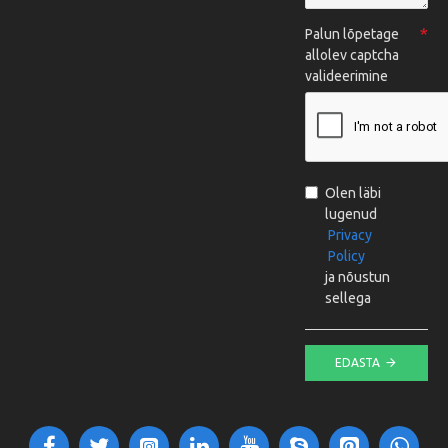
Palun lõpetage
allolev captcha
valideerimine
Olen läbi
lugenud
Privacy
Policy
ja nõustun
sellega
EDASTA