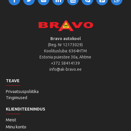
Bravo autokool
(Reg. Nr 12173029)
Koolitusluba: 6364HTM
Estonia puiestee 30a, Ahtme
+372 58414139
info@ak-bravo.ee
TEAVE
Privaatsuspoliitika
Tingimused
KLIENDITEENINDUS
Meist
Minu konto