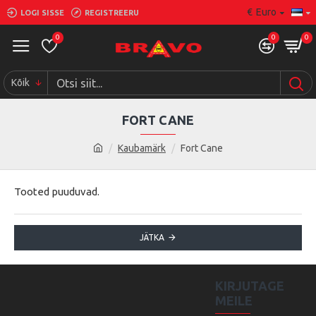
€
Euro
LOGI SISSE
REGISTREERU
0
0
0
Kõik
FORT CANE
Kaubamärk
Fort Cane
Tooted puuduvad.
JÄTKA
KIRJUTAGE
MEILE