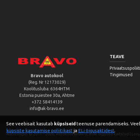
TEAVE
Privaatsuspoliit
Tingimused
Bravo autokool
(Reg. Nr 12173029)
Koolitusluba: 6364HTM
Estonia puiestee 30a, Ahtme
+372 58414139
info@ak-bravo.ee
See veebisait kasutab
küpsiseid
teenuse parendamiseks. Veebis
küpsiste kasutamise poliitikast
ja
ELi õigusaktidest
.
Autoriõigus © 2011 -
2026, Autokool BRAVO, kõik õigused kaitstud | Loo