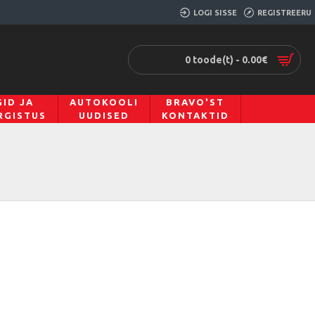
LOGI SISSE
REGISTREERU
0 toode(t) - 0.00€
ID JA
AUTOKOOLI
BRAVO'ST
RGISTUS
UUDISED
KONTAKTID