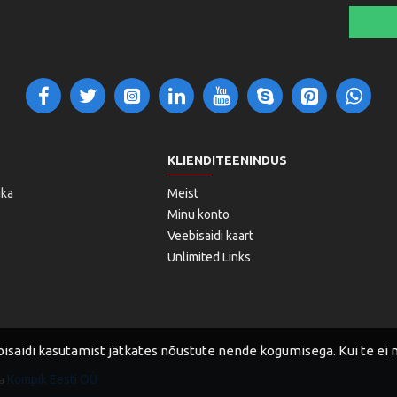
KLIENDITEENINDUS
ika
Meist
Minu konto
Veebisaidi kaart
Unlimited Links
aidi kasutamist jätkates nõustute nende kogumisega. Kui te ei nõ
Kompik Eesti OÜ
ja