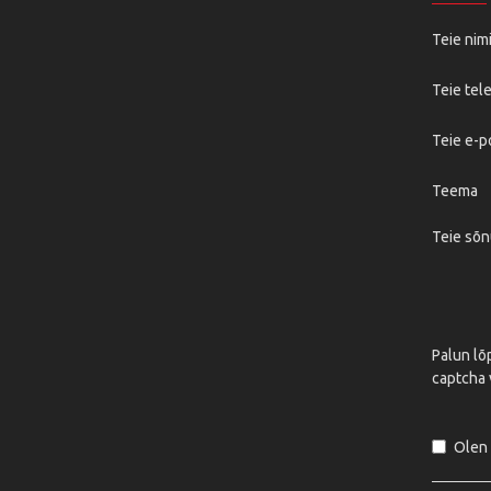
Teie nim
Teie tel
Teie e-p
Teema
Teie sõ
Palun lõ
captcha 
Olen 