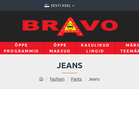
€
Euro
EESTI KEEL
ÕPPE
ÕPPE
KASULIKUD
MÄRG
PROGRAMMID
MAKSUD
LINGID
TEEMÄ
JEANS
Fashion
Pants
Jeans