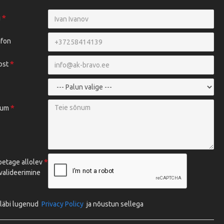
i
efon
ost
num
petage allolev
valideerimine
läbi lugenud
Privacy Policy
ja nõustun sellega