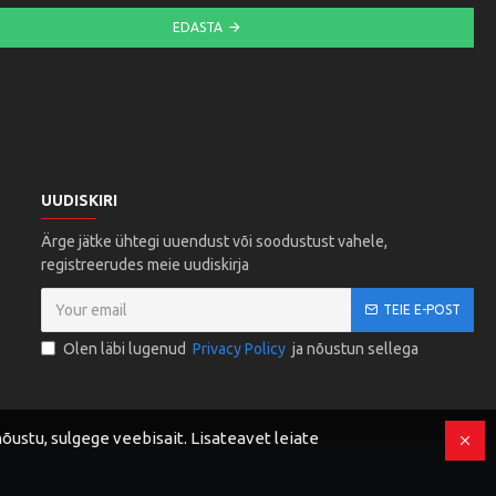
EDASTA
UUDISKIRI
Ärge jätke ühtegi uuendust või soodustust vahele,
registreerudes meie uudiskirja
TEIE E-POST
Olen läbi lugenud
Privacy Policy
ja nõustun sellega
ustu, sulgege veebisait. Lisateavet leiate