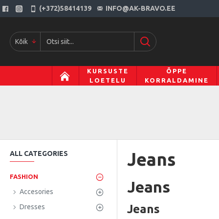
(+372)58414139
INFO@AK-BRAVO.EE
Kõik
KURSUSTE
ÕPPE
LOETELU
KORRALDAMINE
Jeans
ALL CATEGORIES
FASHION
Jeans
Accesories
Jeans
Dresses